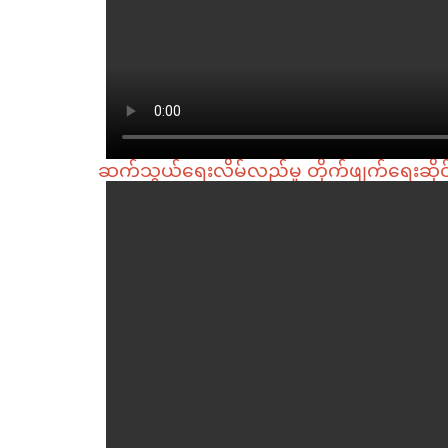
ဆက်သွယ်ရေးလိမ်လည်မှု တိုက်ဖျက်ရေးဆို