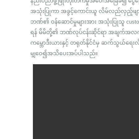
နည်းပညာဖွံ့ဖြိုးတိုးတက်မှုအပေါ်အခြေခံ၍ ငွ
အသုံးပြုကာ အခွင့်ကောင်းယူ လိမ်လည်လှည့်ဖျာ
ဘဏ်၏ ဝန်ဆောင်မှုများ
အား
အသုံးပြုသူ
cust
ရန် မိမိတို့၏ ဘဏ်လုပ်ငန်းဆိုင်ရာ အချက်အလက်မ
ကမ္ဘောဒီးယားနှင့် တရုတ်နိုင်ငံမှ ဆက်သွယ်ရေး
မျှဝေ၍အသိပေးအပ်ပါသည်။