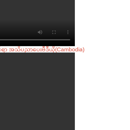
င်ရာ အသိပညာပေးဗီဒီယို(Cambodia)