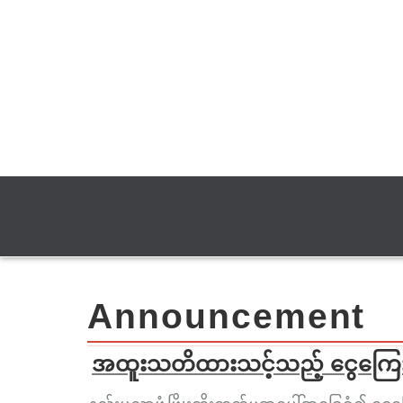
Announcement
အထူးသတိထားသင့်သည့် ငွေကြေးဆိ