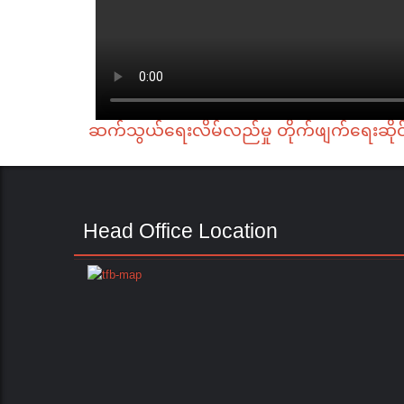
ဆက်သွယ်ရေးလိမ်လည်မှု တိုက်ဖျက်ရေးဆိုင
Head Office Location