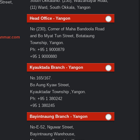
South OkkalaNo. (230), Waizantayar Road,
Street,
(11) Ward, South Okkala, Yangon
Head Office - Yangon
No (230), Corner of Maha Bandoola Road
and Bo Myat Tun Street, Botataung
anmar.com
Township, Yangon.
Ph: +95 1 9000879
+95 1 9000880
Kyauktada Branch - Yangon
No.165/167.
Bo Aung Kyaw Street,
Kyauktadar Township ,Yangon.
Ph: +95 1 380242
+95 1 380245
Bayintnaung Branch - Yangon
No-E-52, Nguwar Street,
Bayintnaung Warehouse,