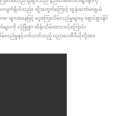
ေကြေးလိမ်လည်သူများသည် နည်းလမ်းပေါင်းများစွာကို
းလျက်ရှိပါသည်။ ထို့အတွက်ကြောင့် ထွန်းကော်မာရှယ်
omer
များအနေဖြင့် ငွေကြေးလိမ်လည်မှုများမှ ရှောင်ရှားနိုင်
ျားကို လုံခြုံစွာ ထိန်းသိမ်းထားသင့်ကြောင်း
လိမ်လည်မှုနှင့်ပတ်သတ်သည့် ပညာပေးဗီဒီယိုတို့အား