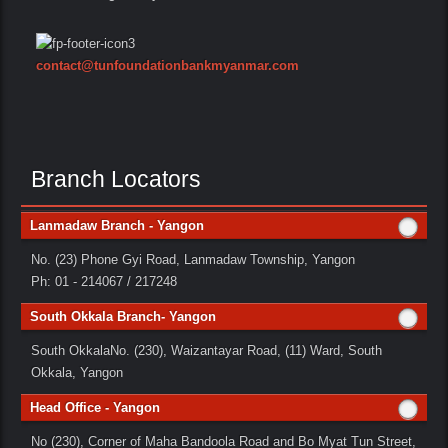
contact@tunfoundationbankmyanmar.com
Branch Locators
Lanmadaw Branch - Yangon
No. (23) Phone Gyi Road, Lanmadaw Township, Yangon
Ph: 01 - 214067 / 217248
South Okkala Branch- Yangon
South OkkalaNo. (230), Waizantayar Road, (11) Ward, South
Okkala, Yangon
Head Office - Yangon
No (230), Corner of Maha Bandoola Road and Bo Myat Tun Street,