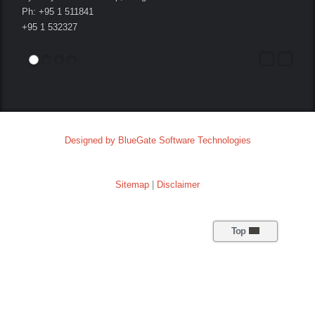
Ph: +95 1 511841
+95 1 532327
Designed by BlueGate Software Technologies
Sitemap
|
Disclaimer
Top