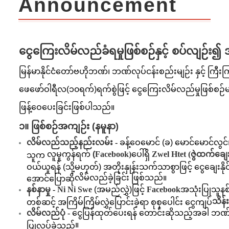
Announcement
ငွေကြေးလိမ်လည်ခံရမှုဖြစ်စဉ်နှင့် စပ်လျဉ်း
မြန်မာနိုင်ငံတော်ဗဟိုဘဏ်၊ ဘဏ်လုပ်ငန်းစည်းမျဉ်း နှင့် ကြီ
ဖေဖော်ဝါရီလ(၁၀ရက်)ရက်စွဲဖြင့် ငွေကြေးလိမ်လည်မှုဖြစ်စဉ်
ဖြန့်ဝေပေးခြင်းဖြစ်ပါသည်။
၁။ ဖြစ်စဉ်အကျဉ်း (နမူနာ)
လိမ်လည်သည့်နည်းလမ်း
-
ခန့်ဝေမောင် (ခ) မောင်မောင်လွင
လူမှုကွန်ရက်
(
Facebook)
ပေါ်ရှိ
Zwel Htet (
ဇွဲထက်ချေ
သူက
ဝယ်ယူရန် (သို့မဟုတ်) အတိုးနှုန်းသက်သာစွာဖြင့် ငွေချေးနိ
လိမ်လည်ခဲ့ခြင်း ဖြစ်သည်။
အောင်ပြောဆို
နစ်နာမှု
-
Ni Ni Swe
(
အမည်လွှဲ)ဖြင့်
Facebook
အသုံးပြုသူ
နစ
သိန်
တစ်ဆင့် အကြိမ်ကြိမ်လွှဲပြောင်းခဲ့ရာ စုစုပေါင်း ငွေကျပ်
လိမ်လည်ပုံ
-
ငွေပြန်ထုတ်ပေးရန် တောင်းဆိုသည့်အခါ ဘဏ်ငွေလ
။
ပြုလုပ်ခဲ့သည်