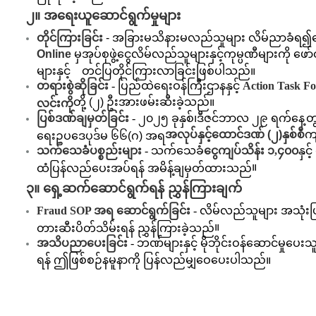
၂။ အရေးယူဆောင်ရွက်မှုများ
တိုင်ကြားခြင်း
-
အခြားမသိနားမလည်သူများ လိမ်ညာခံရ၍
Online
မှအုပ်စုဖွဲ့
ငွေလိမ်လည်သူများနှင့်ကုမ္ပဏီများကို 
များနှင့် တင်ပြတိုင်ကြားလာခြင်းဖြစ်ပါသည်။
တရားစွဲဆိုခြင်း
-
ပြည်ထဲရေးဝန်ကြီးဌာနနှင့်
Action Task Fo
တို့ (၂) ဦးအားဖမ်းဆီးခဲ့သည်
။
လင်းကို
ပြစ်ဒဏ်ချမှတ်ခြင်း
-
၂၀၂၅ ခုနှစ်၊
ဒီဇင်ဘာလ ၂၉ ရက်နေ့တွင်
အလုပ်နှင့်ထောင်ဒဏ် (၂)နှစ်စီ
ကျ
ရေးဥပဒေပုဒ်မ ၆၆(ဂ) အရ
သက်သေခံပစ္စည်းများ
-
သက်သေခံ
ငွေကျပ်သိန်း ၁
,
၄၀၀
နှင
။
ထံပြန်လည်ပေးအပ်ရန် အမိန့်ချမှတ်ထားသည်
၃။ ရှေ့ဆက်ဆောင်ရွက်ရန် ညွှန်ကြားချက်
Fraud SOP
အရ ဆောင်ရွက်ခြင်း
-
လိမ်လည်သူများ အသုံးပြ
။
တားဆီးပိတ်သိမ်းရန် ညွှန်ကြားခဲ့သည်
အသိပညာပေးခြင်း
-
ဘဏ်များနှင့် မိုဘိုင်းဝန်ဆောင်မှုပ
ရန် ဤဖြစ်စဉ်နမူနာကို ပြန်လည်မျှဝေပေးပါသည်။